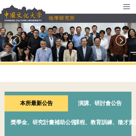
跳
到
地學研究所
主
要
內
容
區
本所最新公告
演講、研討會公告
獎學金、研究計畫補助公告
課程、教育訓練、徵才資