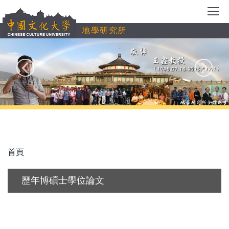
跳
到
地學研究所
主
要
內
容
區
首頁
歷年博碩士學位論文